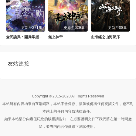
更新至271集
更新至629集
更新至08集
全民詭異：開局掌握零元購·動態漫畫
無上神帝
山海經之山海歸序
友站連接
Copyright © 2015-2020 All Rights Reserved
本站所有內容均來自互聯網路，本站不會保存、複製或傳播任何視頻文件，也不對
本站上的任何內容負法律責任。
如果本站部分內容侵犯您的版權請告知，在必要證明文件下我們將在第一時間撤
除，發布的內容僅做線下測試使用。