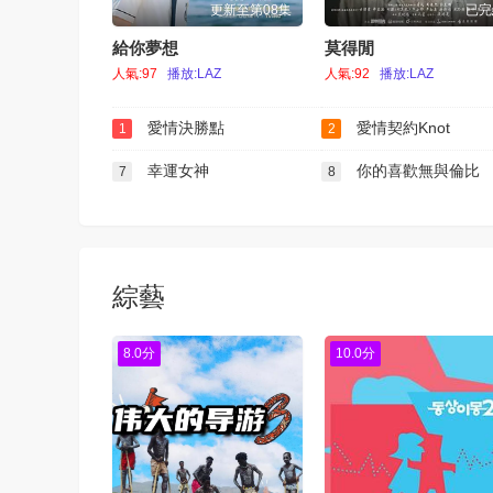
更新至第08集
已完
給你夢想
莫得閒
人氣:97
播放:LAZ
人氣:92
播放:LAZ
愛情決勝點
愛情契約Knot
1
2
幸運女神
你的喜歡無與倫比
7
8
綜藝
8.0分
10.0分