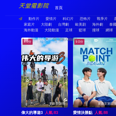
首頁
動作片
愛情片
科幻片
恐怖片
戰爭片
家庭片
大陸劇
台灣劇
歐美剧
海外劇
泰
海外動漫
大陸動漫
足球
籃球
撞球
網球
影片
9.0分
8.0分
更新至09期
更新至第02集
更新至第06
:83
愛情決勝點
人氣:88
愛情契約Knot
人氣:86