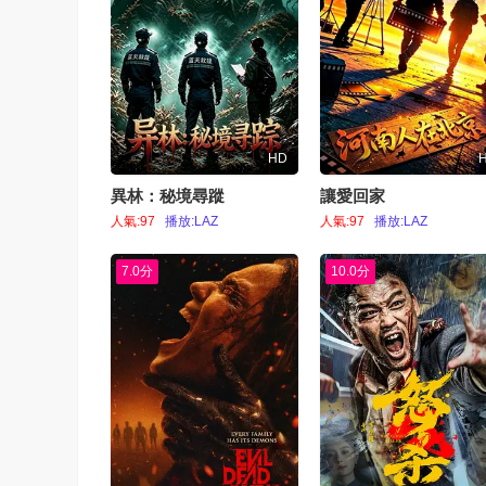
HD
異林：秘境尋蹤
讓愛回家
人氣:97
播放:LAZ
人氣:97
播放:LAZ
7.0分
10.0分