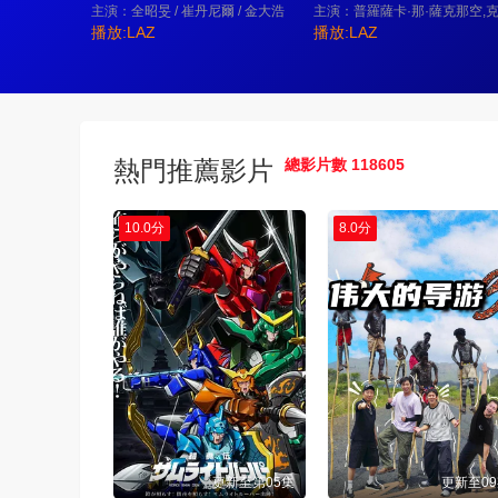
爾 / 金大浩
主演：普羅薩卡·那·薩克那空,克里塔農·安查納南,哈里·奇瓦嘎隆,瓦奇拉維·讓維瓦,阿瑪霖·妮緹布恩,恰約隆·西嵐亞堤迪,維拉育特·查蘇克
主演：Boat Yongyut Termtuo
播放:LAZ
播放:LAZ
熱門推薦影片
總影片數 118605
10.0分
8.0分
更新至第05集
更新至0