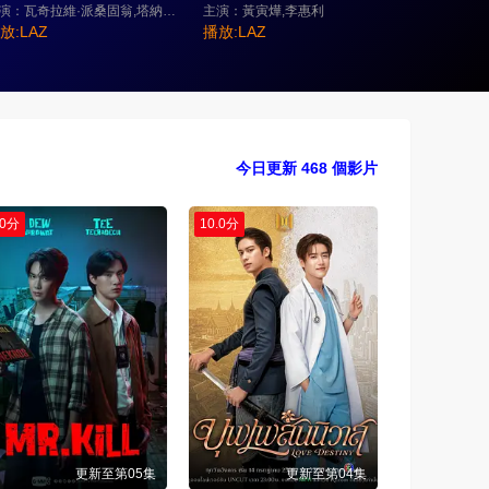
演：黃寅燁,李惠利
主演：肖戰,周依然,彭昱暢,甘昀宸,許君聰,劉昊然,阿如那,嚴知度,楊新鳴,周思羽,祖峰,廖凡,尹正
放:LAZ
播放:LAZ
播放:LAZ
今日更新 468 個影片
.0分
10.0分
更新至第05集
更新至第04集