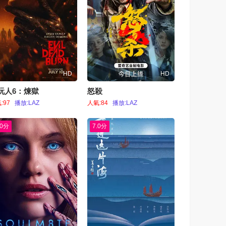
HD
HD
玩人6：煉獄
怒殺
:97
播放:LAZ
人氣:84
播放:LAZ
.0分
7.0分