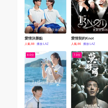
更新至第02集
更新至第0
愛情決勝點
愛情契約Knot
人氣:88
播放:LAZ
人氣:86
播放:LAZ
8.0分
7.0分