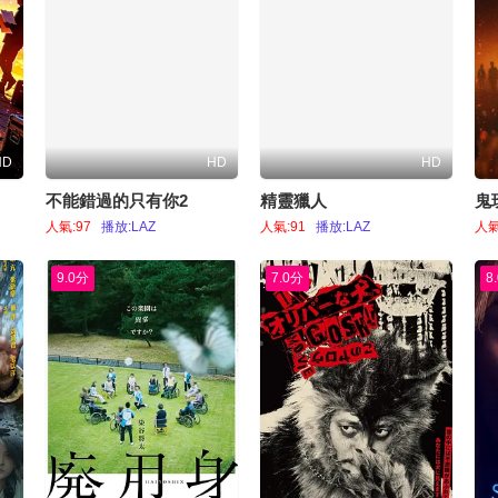
HD
HD
HD
不能錯過的只有你2
精靈獵人
鬼
人氣:97
播放:LAZ
人氣:91
播放:LAZ
人氣
9.0分
7.0分
8