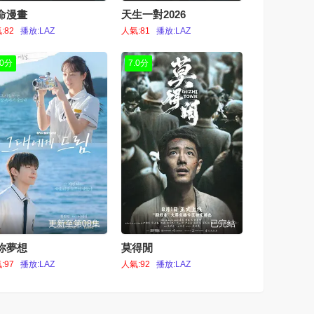
命漫畫
天生一對2026
:82
播放:LAZ
人氣:81
播放:LAZ
.0分
7.0分
更新至第08集
已完結
你夢想
莫得閒
:97
播放:LAZ
人氣:92
播放:LAZ