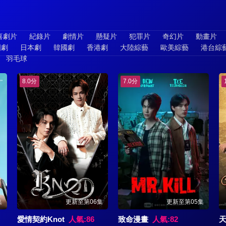
喜劇片
紀錄片
劇情片
懸疑片
犯罪片
奇幻片
動畫片
國劇
日本劇
韓國劇
香港劇
大陸綜藝
歐美綜藝
港台綜
羽毛球
7.0分
10.0分
集
更新至第05集
更新至第04集
致命漫畫
人氣:82
天生一對2026
人氣:81