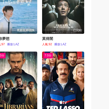
更新至第08集
已完結
你夢想
莫得閒
:97
播放:LAZ
人氣:92
播放:LAZ
.0分
7.0分