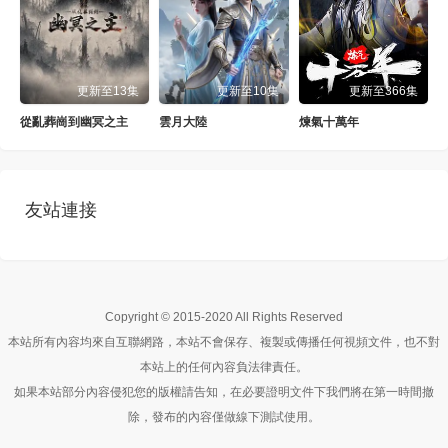
更新至13集
更新至10集
更新至366集
從亂葬崗到幽冥之主
雲月大陸
煉氣十萬年
友站連接
Copyright © 2015-2020 All Rights Reserved
本站所有內容均來自互聯網路，本站不會保存、複製或傳播任何視頻文件，也不對
本站上的任何內容負法律責任。
如果本站部分內容侵犯您的版權請告知，在必要證明文件下我們將在第一時間撤
除，發布的內容僅做線下測試使用。