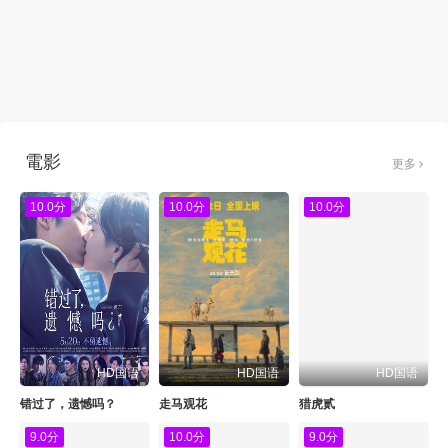
電影
更多
10.0分
10.0分
10.0分
HD国语
HD国语
HD国语
错过了，遗憾吗？
走马观花
猎虎贰
9.0分
10.0分
9.0分