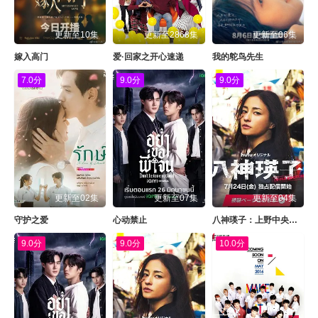
更新至10集
更新至2868集
更新至06集
嫁入高门
爱·回家之开心速递
我的鸵鸟先生
7.0分
9.0分
9.0分
更新至02集
更新至07集
更新至04集
守护之爱
心动禁止
八神瑛子：上野中央署组织犯罪对策课
9.0分
9.0分
10.0分