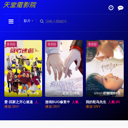
影片
9.0分
9.0分
7.0分
8集
更新至09集
更新至06集
更新至02集
:92
游戏BUG修复中
人氣:80
我的鸵鸟先生
人氣:85
守护之爱
人氣:80
播放:SNY
播放:SNY
播放:SNY