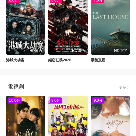
8.0分
8.0分
7.0分
HD国语
HD國語
HD中字
港城大劫案
絕密任務2026
最後孤屋
電視劇
更多
10.0分
8.0分
9.0分