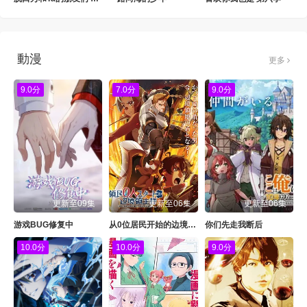
動漫
更多
9.0分
7.0分
9.0分
更新至09集
更新至06集
更新至06集
游戏BUG修复中
从0位居民开始的边境领主大人
你们先走我断后
10.0分
10.0分
9.0分