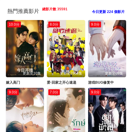
總影片數 35591
熱門推薦影片
今日更新 224 個影片
10.0分
8.0分
9.0分
更新至10集
更新至2868集
更新至09集
嫁入高门
爱·回家之开心速递
游戏BUG修复中
9.0分
7.0分
9.0分