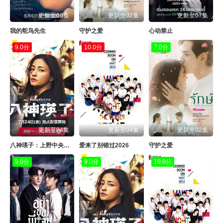
更新至06集
更新至02集
更新至07集
我的鸵鸟先生
守护之爱
心动禁止
9.0分
10.0分
7.0分
更新至04集
更新至04集
更新至02集
八神瑛子：上野中央署组织犯罪对策课
爱来了别错过2026
守护之爱
9.0分
9.0分
10.0分