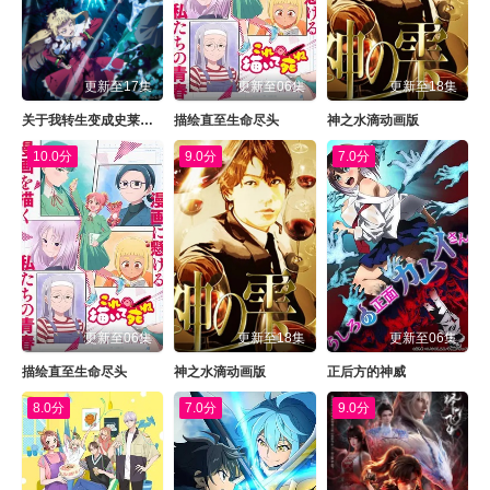
更新至17集
更新至06集
更新至18集
关于我转生变成史莱姆这档事第四季
描绘直至生命尽头
神之水滴动画版
10.0分
9.0分
7.0分
更新至06集
更新至18集
更新至06集
描绘直至生命尽头
神之水滴动画版
正后方的神威
8.0分
7.0分
9.0分