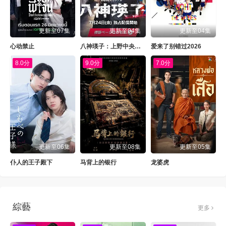
更新至07集
更新至04集
更新至04集
心动禁止
八神瑛子：上野中央署组织犯罪对策课
爱来了别错过2026
8.0分
9.0分
7.0分
更新至06集
更新至08集
更新至05集
仆人的王子殿下
马背上的银行
龙婆虎
綜藝
更多