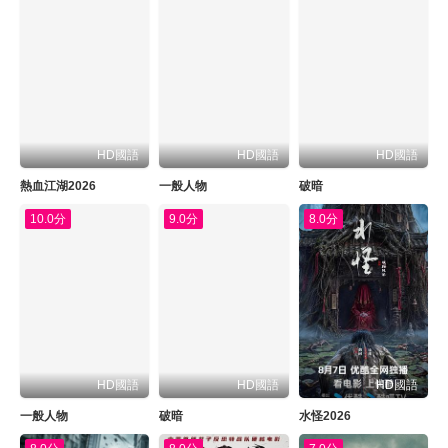
HD國語
HD國語
HD國語
熱血江湖2026
一般人物
破暗
10.0分
9.0分
8.0分
HD國語
HD國語
HD國語
一般人物
破暗
水怪2026