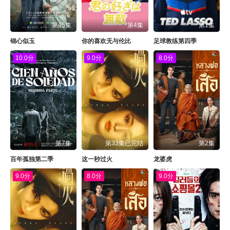
第45集
第4集
第1集
锦心似玉
你的喜欢无与伦比
足球教练第四季
10.0分
9.0分
8.0分
第7集
第33集已完结
第2集
百年孤独第二季
这一秒过火
龙婆虎
9.0分
8.0分
9.0分