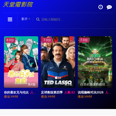
影片
7.0分
7.0分
8.0分
集
第1集
白景屹墨龙郭颖陪你一起聊
第4期
足球教练第四季
人氣:92
说唱巅峰对决2026
人氣:82
谋杀俱乐部
人氣:91
播放:HHM
播放:HHM
播放:HHM