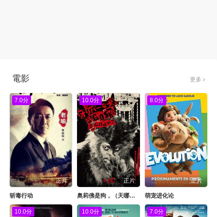
電影
更多
7.0分
10.0分
8.0分
正片
正片
正片
斩毒行动
奥莉佛是狗，（天哪！！）这家伙电影版
萌宠进化论
10.0分
10.0分
7.0分