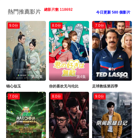
總影片數 118692
熱門推薦影片
今日更新 580 個影片
9.0分
8.0分
7.0分
第45集
第4集
第1集
锦心似玉
你的喜欢无与伦比
足球教练第四季
7.0分
8.0分
9.0分