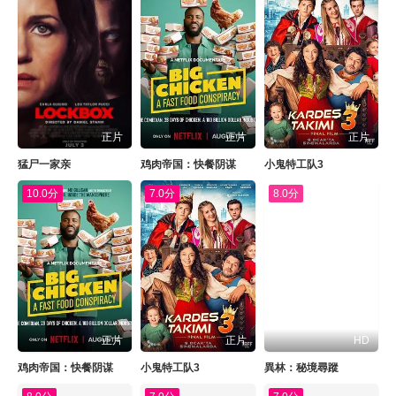
正片
正片
正片
猛尸一家亲
鸡肉帝国：快餐阴谋
小鬼特工队3
10.0分
7.0分
8.0分
正片
正片
HD
鸡肉帝国：快餐阴谋
小鬼特工队3
異林：秘境尋蹤