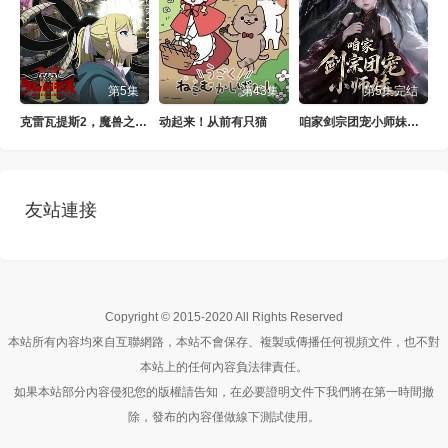
第5集
第43集
第5集完结
克雷瓦提斯2，魔兽之王与虚伪的勇者传承
动起来！从前有只猫
咱家剑宗团宠小师妹第二季
友站連接
Copyright © 2015-2020 All Rights Reserved
本站所有內容均來自互聯網路，本站不會保存、複製或傳播任何視頻文件，也不對
本站上的任何內容負法律責任。
如果本站部分內容侵犯您的版權請告知，在必要證明文件下我們將在第一時間撤
除，發布的內容僅做線下測試使用。