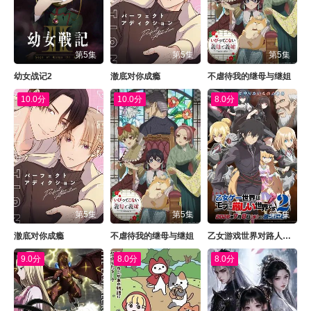
第5集
第5集
第5集
幼女战记2
澈底对你成瘾
不虐待我的继母与继姐
10.0分
10.0分
8.0分
第5集
第5集
第5集
澈底对你成瘾
不虐待我的继母与继姐
乙女游戏世界对路人角色很不友好 第二季
9.0分
8.0分
8.0分