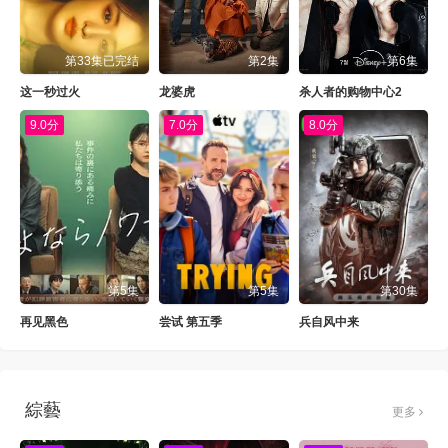
第33集已完结
第2集
第6集
这一秒过火
龙婆虎
杀人者的购物中心2
9.0分
7.0分
8.0分
第5集
第5集
第30集
再见黑色
尝试 第五季
兵自风中来
綜藝
更多