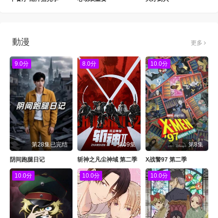
動漫
更多
9.0分
8.0分
10.0分
第28集已完结
第09集
第8集
阴间跑腿日记
斩神之凡尘神域 第二季
X战警97 第二季
10.0分
10.0分
10.0分