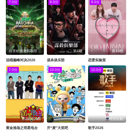
7.0分
8.0分
9.0分
白景屹墨龙郭颖陪你一起聊
第4期
第10期
说唱巅峰对决2026
谋杀俱乐部
恋爱实验室
7.0分
10.0分
10.0分
第260805期
第6期
特別企劃
黄金渔场之明星电台
开“麦”大笑吧
歌手2026