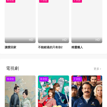
8.0分
7.0分
7.0分
HD
HD
HD
讓愛回家
不能錯過的只有你2
精靈獵人
電視劇
更多
9.0分
8.0分
7.0分