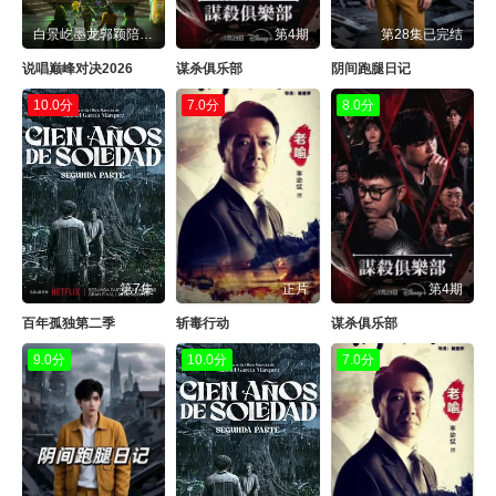
白景屹墨龙郭颖陪你一起聊
第4期
第28集已完结
说唱巅峰对决2026
谋杀俱乐部
阴间跑腿日记
10.0分
7.0分
8.0分
第7集
正片
第4期
百年孤独第二季
斩毒行动
谋杀俱乐部
9.0分
10.0分
7.0分