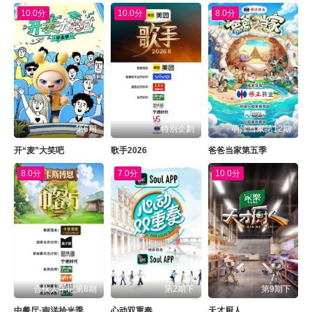
10.0分
10.0分
8.0分
第6期
特別企劃
萌娃当家第12期
开“麦”大笑吧
歌手2026
爸爸当家第五季
8.0分
7.0分
10.0分
合伙人手记第8期
第2期下
第9期下
中餐厅·南洋拾光季
心动双重奏
天才厨人