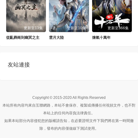
更新至13集
更新至10集
更新至366集
從亂葬崗到幽冥之主
雲月大陸
煉氣十萬年
友站連接
Copyright © 2015-2020 All Rights Reserved
本站所有內容均來自互聯網路，本站不會保存、複製或傳播任何視頻文件，也不對
本站上的任何內容負法律責任。
如果本站部分內容侵犯您的版權請告知，在必要證明文件下我們將在第一時間撤
除，發布的內容僅做線下測試使用。