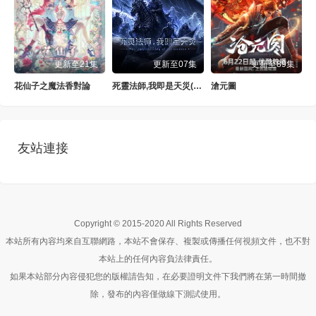
更新至21集
更新至07集
更新至89集
花仙子之魔法香對論
死靈法師,我即是天災(2026)
滄元圖
友站連接
Copyright © 2015-2020 All Rights Reserved
本站所有內容均來自互聯網路，本站不會保存、複製或傳播任何視頻文件，也不對
本站上的任何內容負法律責任。
如果本站部分內容侵犯您的版權請告知，在必要證明文件下我們將在第一時間撤
除，發布的內容僅做線下測試使用。