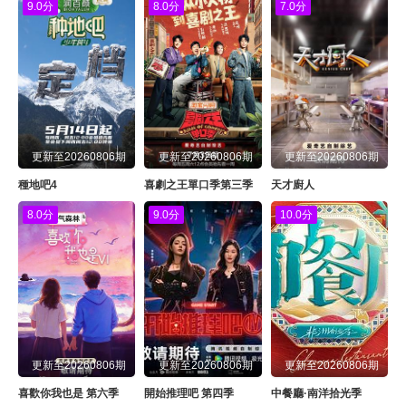
9.0分
8.0分
7.0分
更新至20260806期
更新至20260806期
更新至20260806期
種地吧4
喜劇之王單口季第三季
天才廚人
8.0分
9.0分
10.0分
更新至20260806期
更新至20260806期
更新至20260806期
喜歡你我也是 第六季
開始推理吧 第四季
中餐廳·南洋拾光季