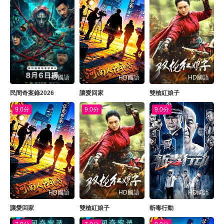
HD國語
HD國語
HD國語
民間奇案錄2026
讓愛回家
雙槍紅娘子
9.0分
9.0分
9.0分
HD國語
HD國語
HD國語
讓愛回家
雙槍紅娘子
斬毒行動