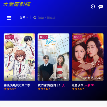
影片
8.0分
8.0分
9.0分
至07集
更新至91集
更新至100集
更新至0
二季
人氣:81
我們愉快的好日子
人氣:84
紅色珍珠
人氣:90
播放:SNY
播放:SNY
播放:SNY