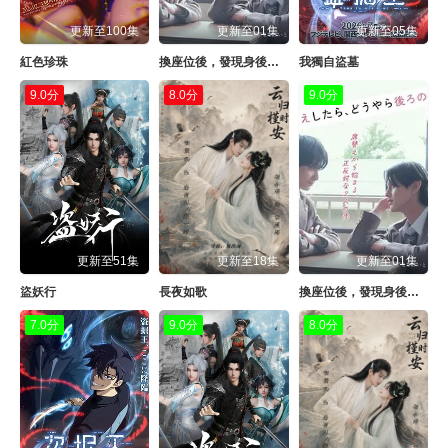
更新至100集
更新至01集
更新至05集
紅色珍珠
換座位後，發現身後的男生好像喜歡我
我獨自盜墓
9.0分
8.0分
9.0分
更新至51集
更新至18集
更新至01集
盜妖行
長夜如歌
換座位後，發現身後的男生好像喜歡我
7.0分
9.0分
8.0分